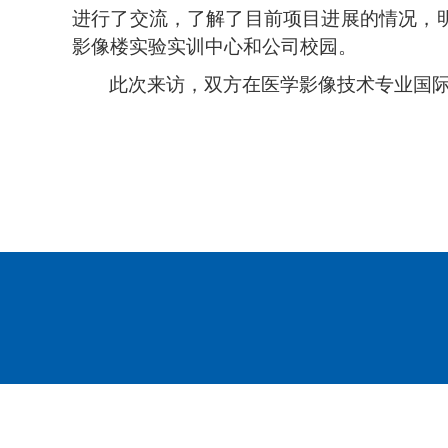
进行了交流，了解了目前项目进展的情况，明
影像楼实验实训中心和公司校园。
此次来访，双方在医学影像技术专业国