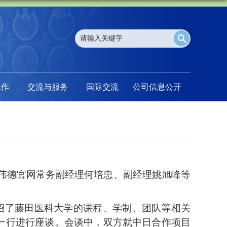
工作
交流与服务
国际交流
公司信息公开
tor伟德官网常务副经理何培忠、副经理姚旭峰等
绍了藤田医科大学的课程、学制、团队等相关
授一行进行座谈。会谈中，双方就中日合作项目